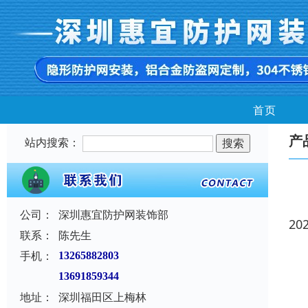
首页
产
站内搜索：
公司：
深圳惠宜防护网装饰部
20
联系：
陈先生
手机：
13265882803
13691859344
地址：
深圳福田区上梅林