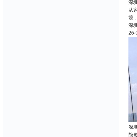
深
从
境
深
26-
深
隐