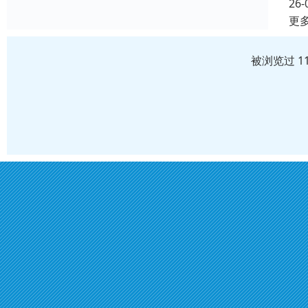
26-
更
被浏览过 1