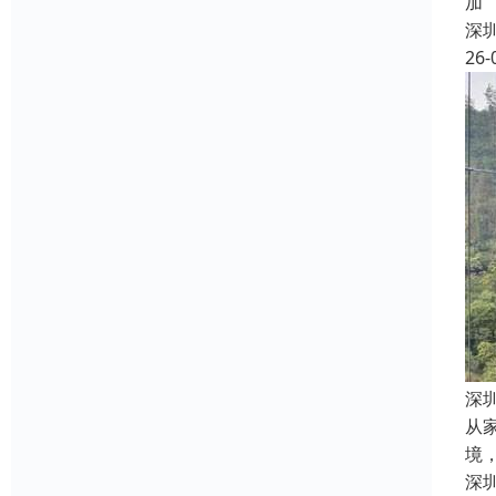
加
深
26-
深
从
境
深