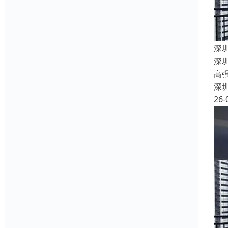
深
深
高
深
26-