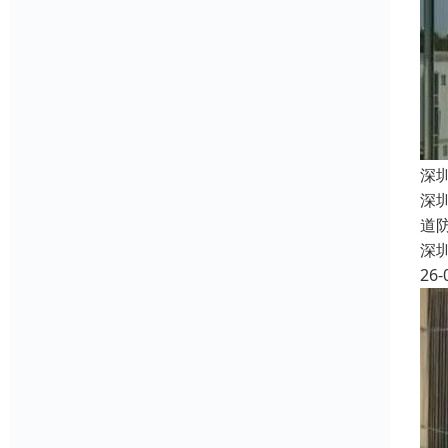
深
深
道
深
26-