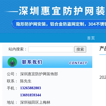
首页
产
站内搜索：
公司：
深圳惠宜防护网装饰部
20
联系：
陈先生
手机：
13265882803
13691859344
地址：
深圳福田区上梅林