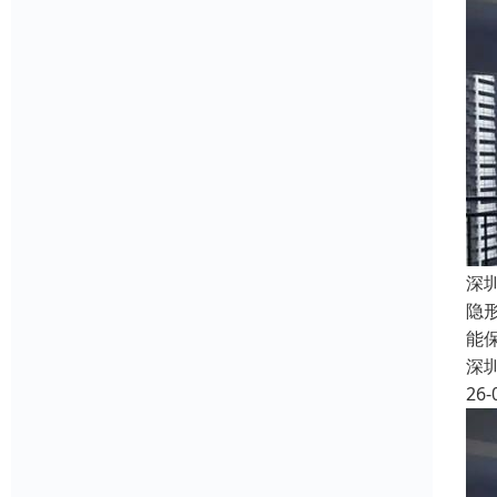
深
隐
能
深
26-