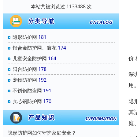
本站共被浏览过 1133488 次
隐形防护网
181
铝合金防护网、窗花
174
价
儿童安全防护网
164
阳台防护网
178
深
宠物防护网
192
用
不锈钢防盗网
191
隐
实芯钢防护网
170
其
庭
隐形防护网如何守护家庭安全？