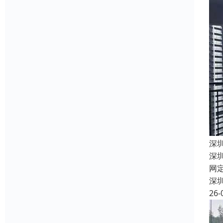
深
深
网
深
26-