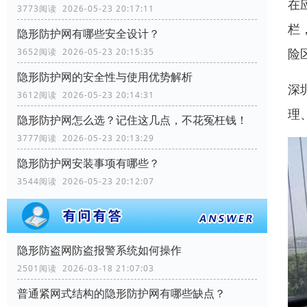
在
3773阅读 2026-05-23 20:17:11
栏
隐形防护网有哪些安全设计？
险
3652阅读 2026-05-23 20:15:35
隐形防护网的安全性与使用优势解析
深
3612阅读 2026-05-23 20:14:31
理
隐形防护网怎么选？记住这几点，不花冤枉钱！
3777阅读 2026-05-23 20:13:29
隐形防护网安装事项有哪些？
3544阅读 2026-05-23 20:12:07
隐形防盗网防盗报警系统如何操作
2501阅读 2026-03-18 21:07:03
普通紧网式结构的隐形防护网有哪些缺点？