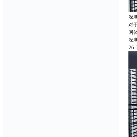
深
对
网
深
26-