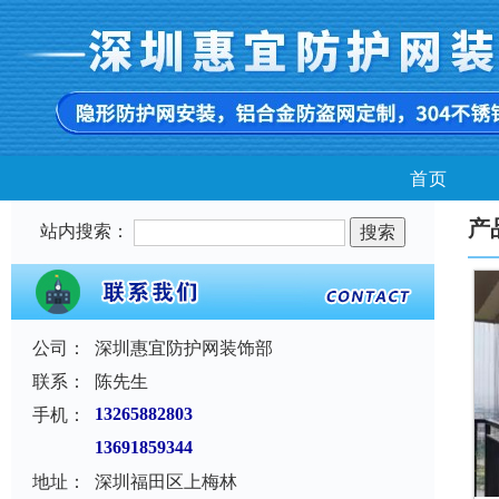
首页
产
站内搜索：
公司：
深圳惠宜防护网装饰部
联系：
陈先生
手机：
13265882803
13691859344
地址：
深圳福田区上梅林