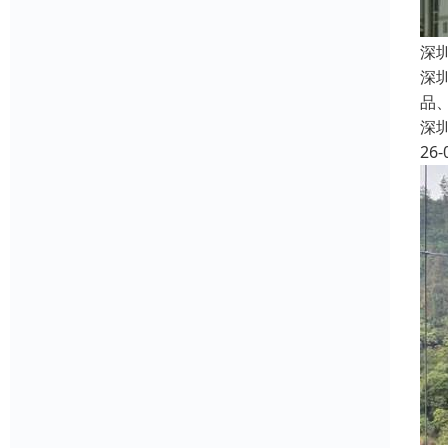
深
深
品
深
26-