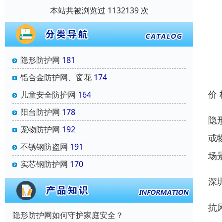
本站共被浏览过 1132139 次
隐形防护网
181
铝合金防护网、窗花
174
价
儿童安全防护网
164
阳台防护网
178
隐
宠物防护网
192
或
不锈钢防盗网
191
场
实芯钢防护网
170
深
抗
隐形防护网如何守护家庭安全？