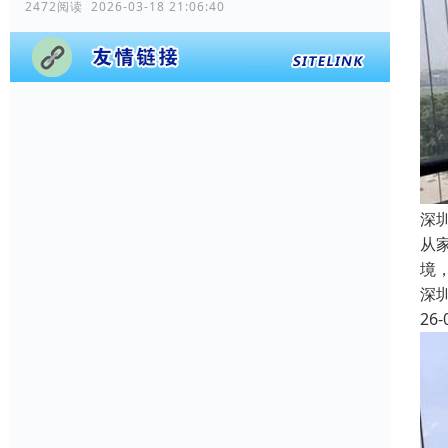
2472阅读 2026-03-18 21:06:40
深
从
境
深
26-