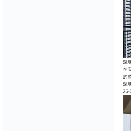
深
在
的
深
26-