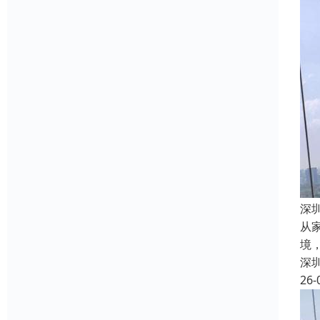
深
从
境
深
26-