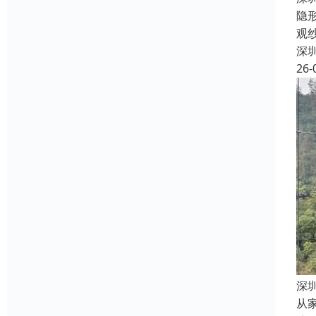
隐
观
深
26-
深
从