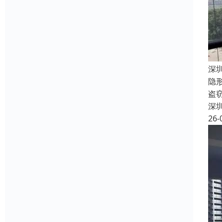
深
隐
盗
深
26-