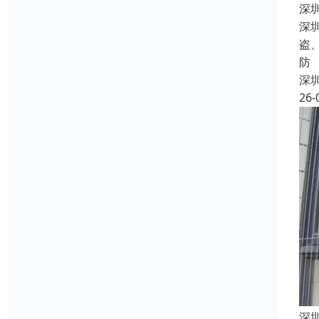
深
深
盗
防
深
26-
深