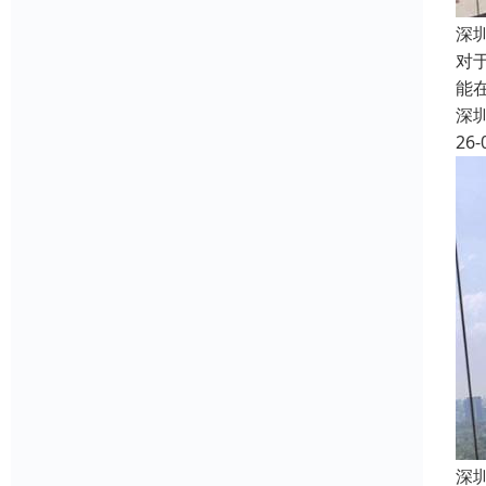
深
对
能
深
26-
深