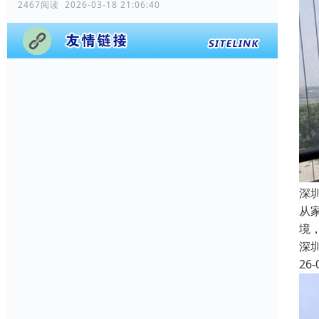
2467阅读 2026-03-18 21:06:40
深
从
境
深
26-