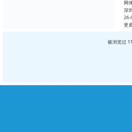
网
深
26-
更
被浏览过 1