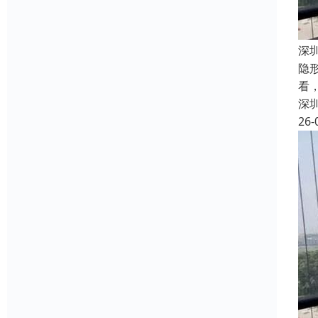
深
隐
看
深
26-