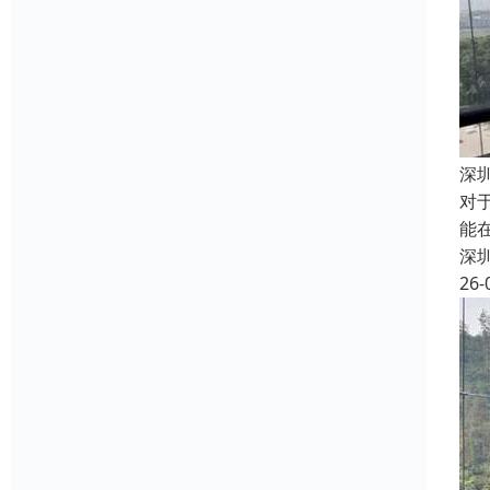
深
对
能
深
26-