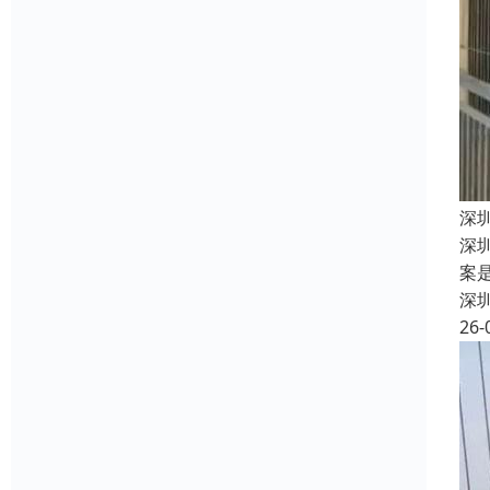
深
深
案
深
26-