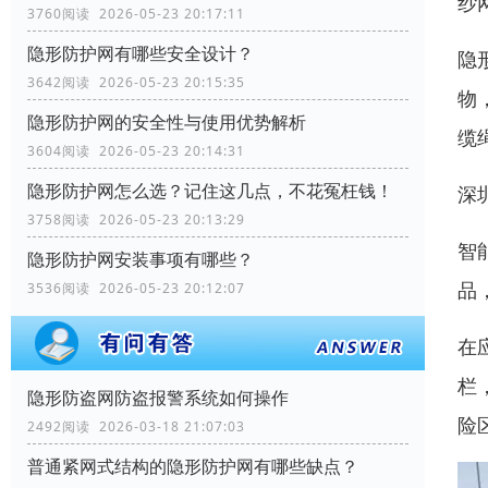
纱
3760阅读 2026-05-23 20:17:11
隐形防护网有哪些安全设计？
隐
3642阅读 2026-05-23 20:15:35
物
隐形防护网的安全性与使用优势解析
缆
3604阅读 2026-05-23 20:14:31
隐形防护网怎么选？记住这几点，不花冤枉钱！
深
3758阅读 2026-05-23 20:13:29
智
隐形防护网安装事项有哪些？
品
3536阅读 2026-05-23 20:12:07
在
栏
隐形防盗网防盗报警系统如何操作
险
2492阅读 2026-03-18 21:07:03
普通紧网式结构的隐形防护网有哪些缺点？